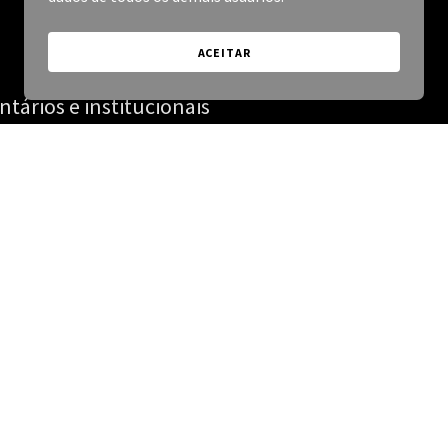
ACEITAR
ários e institucionais
tar histórias. Em todo filme que fazemos nós
re trabalhando a narrativa, para criar filmes
impactantes.
ar a par das